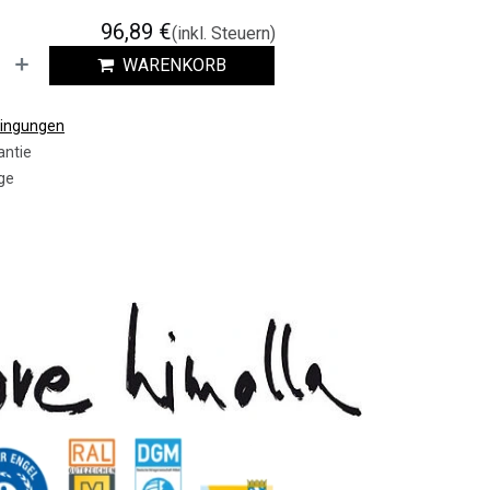
96,89
€
(inkl. Steuern)
WARENKORB
dingungen
antie
ge