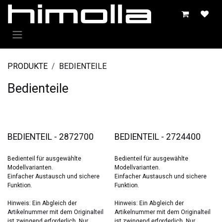
Zum Inhalt springen
PRODUKTE
BEDIENTEILE
Bedienteile
BEDIENTEIL - 2872700
BEDIENTEIL - 2724400
Bedienteil für ausgewählte
Bedienteil für ausgewählte
Modellvarianten.
Modellvarianten.
Einfacher Austausch und sichere
Einfacher Austausch und sichere
Funktion.
Funktion.
Hinweis: Ein Abgleich der
Hinweis: Ein Abgleich der
Artikelnummer mit dem Originalteil
Artikelnummer mit dem Originalteil
ist zwingend erforderlich. Nur
ist zwingend erforderlich. Nur