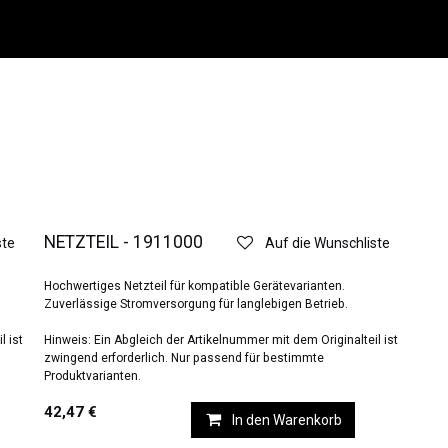
NETZTEIL - 1911000
ste
Auf die Wunschliste
Hochwertiges Netzteil für kompatible Gerätevarianten.
Zuverlässige Stromversorgung für langlebigen Betrieb.
l ist
Hinweis: Ein Abgleich der Artikelnummer mit dem Originalteil ist
zwingend erforderlich. Nur passend für bestimmte
Produktvarianten.
42,47
€
In den Warenkorb