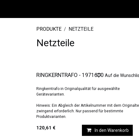
Zum Inhalt springen
DE
HOME
SHOP
PRODUKTE
NETZTEILE
Netzteile
RINGKERNTRAFO - 1971600
Auf die Wunschli
Ringkerntrafo in Originalqualität für ausgewählte
Gerätevarianten.
Hinweis: Ein Abgleich der Artikelnummer mit dem Originaltei
zwingend erforderlich. Nur passend für bestimmte
Produktvarianten.
120,61
€
In den Warenkorb