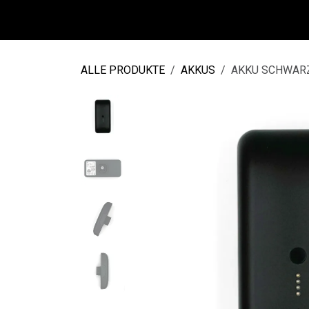
Zum Inhalt springen
DE
HOME
SHOP
ALLE PRODUKTE
AKKUS
AKKU SCHWARZ