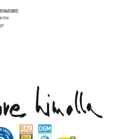
dingungen
antie
ge